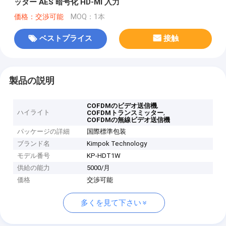
ッター AES 暗号化 HD-MI 入力
価格：交渉可能
MOQ：1本
ベストプライス
接触
製品の説明
,
COFDMのビデオ送信機
ハイライト
,
COFDMトランスミッター
COFDMの無線ビデオ送信機
パッケージの詳細
国際標準包装
ブランド名
Kimpok Technology
モデル番号
KP-HDT1W
供給の能力
5000/月
価格
交渉可能
多くを見て下さい