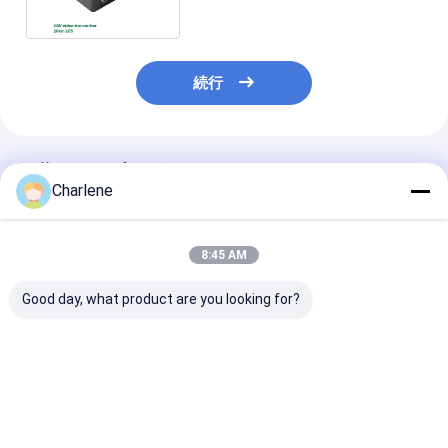
続行
推薦されたプロダクト
Charlene
8:45 AM
Good day, what product are you looking for?
8kmNLOS長距離
RS232/RS485 PTZ コ
キンポク放送 H
COFDMHD無線ビデオ
ントロール COFDM 無
オトランスミッ
トランスミッター 5-
線トランスミッター
5W COFDM 
10W調整可能なAV送
ルタイムトラン
信機 H.264コーディン
ション
ベストプライス
ベストプライス
ベストプラ
グの低遅延