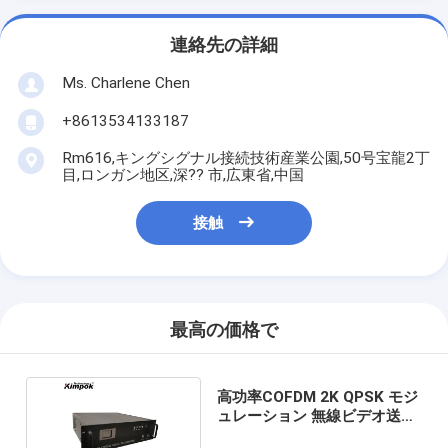
連絡先の詳細
Ms. Charlene Chen
+8613534133187
Rm616,キングシグナル接続技術産業公園,50号宝龍2丁
目,ロンガン地区,深?? 市,広東省,中国
接触
最高の価格で
高功率COFDM 2K QPSK モジ
ュレーション 無線ビデオ送信
機と受信機