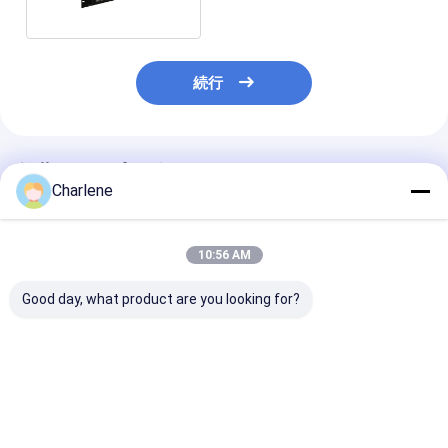
続行
推薦されたプロダクト
Charlene
10:56 AM
Good day, what product are you looking for?
8kmNLOS長距離
RS232/RS485 PTZ コ
キンポク放送 H
COFDMHD無線ビデオ
ントロール COFDM 無
オトランスミッ
トランスミッター 5-
線トランスミッター
5W COFDM 
10W調整可能なAV送
ルタイムトラン
信機 H.264コーディン
ション
ベストプライス
ベストプライス
ベストプラ
グの低遅延