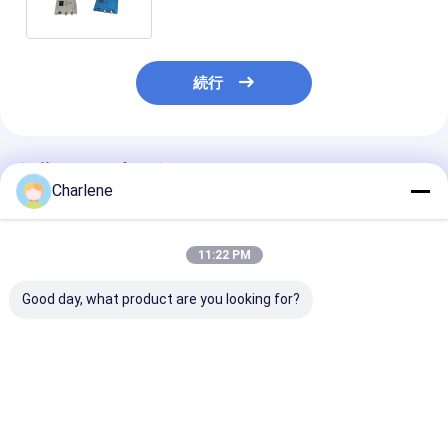
フィック 送信
続行
推薦されたプロダクト
Charlene
11:22 PM
Good day, what product are you looking for?
1.2GHz 1080-
5.8G 4884MHz-
反干渉 3.3G 30
1258MHz 9CH
6005MHz 64CH 2.5W
3500Mhz 64C
95dBm 高感度無線ビ
VTX 出力切り替え可能
VTX 超長距離
デオ受信機モジュール
25mW/400mW/800mW/1500mW/2500
めに設計された
ドローン用 VTX
ベストプライス
ベストプライス
ベストプラ