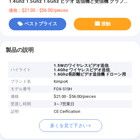
1.4Ghz 1.5Ghz 1.6Ghz ビデオ 送信機と受信機 グラフィ
ック 送信
価格：$21.00 - $56.00/pieces
ベストプライス
接触
製品の説明
,
1.5Wのワイヤレスビデオ送信
ハイライト
,
1.4Ghz ワイヤレスビデオ送信
1.6Ghz長距離ビデオ送信機 ドローン用
ブランド名
KimpoK
モデル番号
FOX-515H
価格
$21.00 - $56.00/pieces
受渡し時間
3～7営業日
証明
CE Cerfication
多くを見て下さい