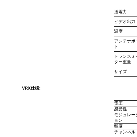
送電力
ビデオ出力
温度
アンテナポ
ト
トランスミ
ター重量
サイズ
VRX
仕様:
電圧
感受性
モジュレー
ョン
頻度
チャンネル