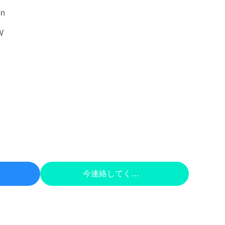
on
W
 する
今連絡してください