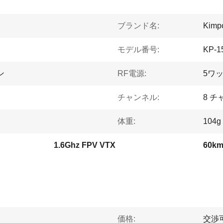
ブランド名:
Kimpo
モデル番号:
KP-
ン
RF電源:
5ワ
チャンネル:
8 チ
体重:
104g
1.6Ghz FPV VTX
60k
価格:
交渉