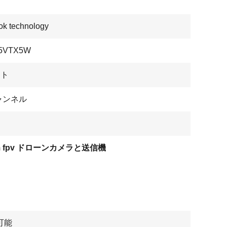
k technology
15VTX5W
ット
ャンネル
m fpv ドローンカメラと送信機
可能