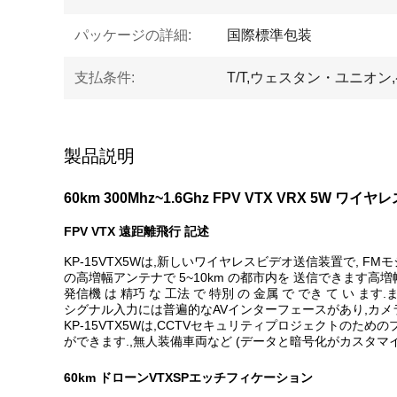
パッケージの詳細:
国際標準包装
支払条件:
T/T,ウェスタン・ユニオン
製品説明
60km 300Mhz~1.6Ghz FPV VTX VRX 5W
FPV VTX 遠距離飛行 記述
KP-15VTX5Wは,新しいワイヤレスビデオ送信装置で, 
の高増幅アンテナで 5~10km の都市内を 送信できます
発信機 は 精巧 な 工法 で 特別 の 金属 で でき て い ます.ま
シグナル入力には普遍的なAVインターフェースがあり,カメラ
KP-15VTX5Wは,CCTVセキュリティプロジェクトのた
ができます.,無人装備車両など (データと暗号化がカスタマ
60km ドローンV
TX
SP
エッチフィケーション