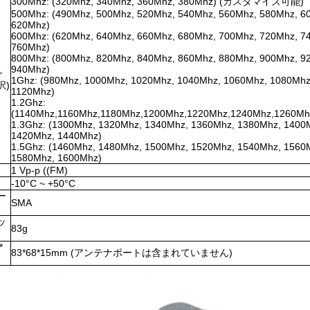
300Mhz: (320Mhz, 340Mhz, 360Mhz, 380Mhz) (カスタマイズ可能)
500Mhz: (490Mhz, 500Mhz, 520Mhz, 540Mhz, 560Mhz, 580Mhz, 6
620Mhz)
600Mhz: (620Mhz, 640Mhz, 660Mhz, 680Mhz, 700Mhz, 720Mhz, 7
760Mhz)
800Mhz: (800Mhz, 820Mhz, 840Mhz, 860Mhz, 880Mhz, 900Mhz, 9
940Mhz)
シ
1Ghz: (980Mhz, 1000Mhz, 1020Mhz, 1040Mhz, 1060Mhz, 1080Mhz
択)
1120Mhz)
1.2Ghz:
(1140Mhz,1160Mhz,1180Mhz,1200Mhz,1220Mhz,1240Mhz,1260Mh
1.3Ghz: (1300Mhz, 1320Mhz, 1340Mhz, 1360Mhz, 1380Mhz, 1400
1420Mhz, 1440Mhz)
1.5Ghz: (1460Mhz, 1480Mhz, 1500Mhz, 1520Mhz, 1540Mhz, 1560
1580Mhz, 1600Mhz)
1 Vp-p ((FM)
-10°C ~ +50°C
ー
SMA
ッ
83g
*
83*68*15mm (アンテナポートは含まれていません)