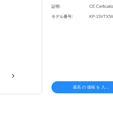
証明:
CE Cerficati
モデル番号:
KP-15VTX5
最高 の 価格 を 入手