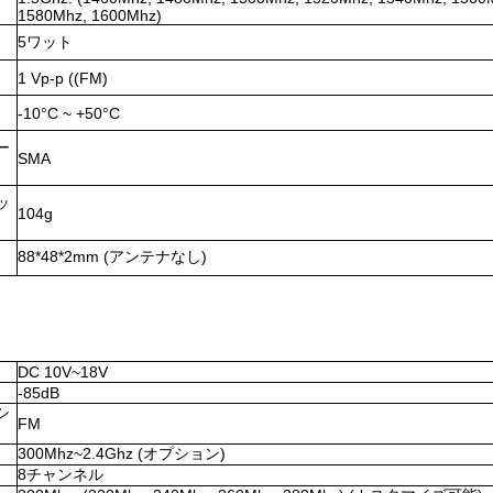
1580Mhz, 1600Mhz)
5ワット
1 Vp-p ((FM)
-10°C ~ +50°C
ー
SMA
ッ
104g
88*48*2mm (アンテナなし)
DC 10V~18V
-85dB
シ
FM
300Mhz~2.4Ghz (オプション)
8チャンネル