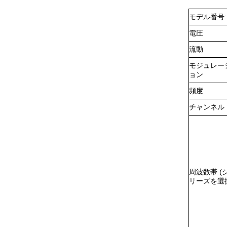
モデル番号:
電圧
流動
モジュレー
ョン
頻度
チャンネル
周波数帯 (
リーズを選