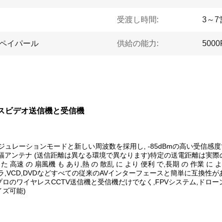
受渡し時間:
3～
,ペイパール
供給の能力:
5000
 ワイヤレスビデオ送信機と受信機
FMモジュレーションモードと新しい周波数を採用し, -85dBmの高い受
高増幅アンテナ (送信距離は異なる環境で異なります)特定の送電距離は実際
た 高速 の 扇風機 も あり,熱 の 散乱 に より 便利 で,長期 の 作業 に よ
,VCD,DVDなどすべての従来のAVインターフェースと簡単に互換性が
めのプロのワイヤレスCCTV送信機と受信機だけでなく,FPVシステム,ド
イズ可能)