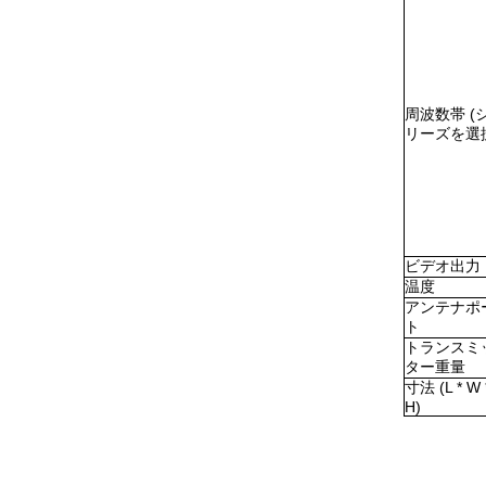
周波数帯 (
リーズを選
ビデオ出力
温度
アンテナポ
ト
トランスミ
ター重量
寸法 (L * W 
H)