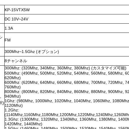
KP-15VTX5W
DC 10V~24V
1.3A
シ
FM
300Mhz~1.5Ghz (オプション)
8チャンネル
300Mhz: (320Mhz, 340Mhz, 360Mhz, 380Mhz) (カスタマイズ可能)
500Mhz: (490Mhz, 500Mhz, 520Mhz, 540Mhz, 560Mhz, 580Mhz, 6
620Mhz)
600Mhz: (620Mhz, 640Mhz, 660Mhz, 680Mhz, 700Mhz, 720Mhz, 7
760Mhz)
800Mhz: (800Mhz, 820Mhz, 840Mhz, 860Mhz, 880Mhz, 900Mhz, 9
940Mhz)
シ
1Ghz: (980Mhz, 1000Mhz, 1020Mhz, 1040Mhz, 1060Mhz, 1080Mhz
択)
1120Mhz)
1.2Ghz:
(1140Mhz,1160Mhz,1180Mhz,1200Mhz,1220Mhz,1240Mhz,1260Mh
1.3Ghz: (1300Mhz, 1320Mhz, 1340Mhz, 1360Mhz, 1380Mhz, 1400
1420Mhz, 1440Mhz)
1.5Ghz: (1460Mhz, 1480Mhz, 1500Mhz, 1520Mhz, 1540Mhz, 1560