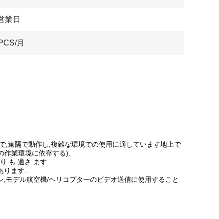
7営業日
PCS/月
信感度で,遠隔で動作し,複雑な環境での使用に適しています地上で
の作業環境に依存する).
り も 適さ ます.
あります.
ローン,モデル航空機/ヘリコプターのビデオ送信に使用すること