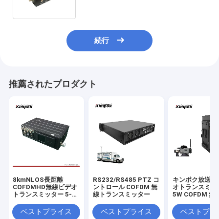
ンターバル
続行
推薦されたプロダクト
8kmNLOS長距離
RS232/RS485 PTZ コ
キンポク放送 H
COFDMHD無線ビデオ
ントロール COFDM 無
オトランスミッ
トランスミッター 5-
線トランスミッター
5W COFDM 
10W調整可能なAV送
ルタイムトラン
信機 H.264コーディン
ション
ベストプライス
ベストプライス
ベストプラ
グの低遅延