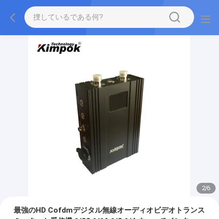
2
/
6
最強のHD Cofdmデジタル無線オーディオビデオトランス