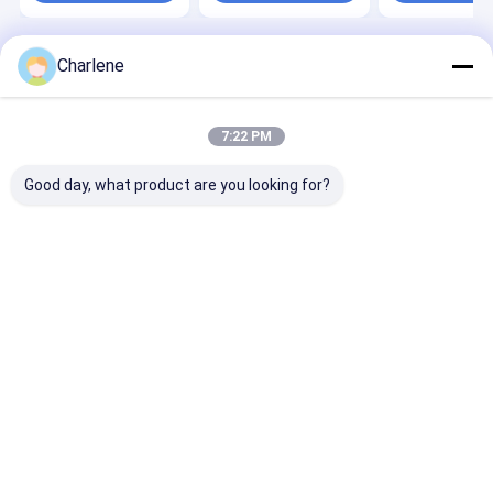
Charlene
Desktop Site
ホーム
企業情報
お問い合わせ
地図
プライバシーポリシー
品質
FPV VTX
中国工場.Copyright © 2026 Kimpok Technology Co.,
7:22 PM
Ltd. All Rights Reserved.
Good day, what product are you looking for?
ホーム
製品
企業情報