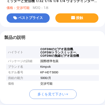
ミッターと受信機 1/32 1/16 1/8 1/4 ウォッチインターバ
ル
価格：交渉可能
MOQ：1本
ベストプライス
接触
製品の説明
,
COFDMのビデオ送信機
ハイライト
,
COFDMトランスミッター
COFDMの無線ビデオ送信機
パッケージの詳細
国際標準包装
ブランド名
Kimpok
モデル番号
KP-HDT5000
供給の能力
5000/月
価格
交渉可能
多くを見て下さい