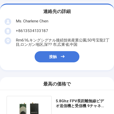
連絡先の詳細
Ms. Charlene Chen
+8613534133187
Rm616,キングシグナル接続技術産業公園,50号宝龍2丁
目,ロンガン地区,深?? 市,広東省,中国
接触
最高の価格で
5.8Ghz FPV長距離無線ビデ
オ送信機と受信機 9チャネル
DC 12V電源