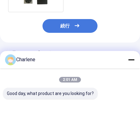
続行
推薦されたプロダクト
Charlene
2:01 AM
Good day, what product are you looking for?
1.2GHz 1080-
5.8G 4884MHz-
反干渉 3.3G 30
1258MHz 9CH
6005MHz 64CH 2.5W
3500Mhz 64C
95dBm 高感度無線ビ
VTX 出力切り替え可能
VTX 超長距離
デオ受信機モジュール
25mW/400mW/800mW/1500mW/2500
めに設計された
ドローン用 VTX
ベストプライス
ベストプライス
ベストプラ