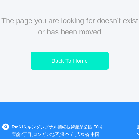
The page you are looking for doesn’t exist
or has been moved
Back To Home
Rm616,キングシグナル接続技術産業公園,50号
宝龍2丁目,ロンガン地区,深?? 市,広東省,中国