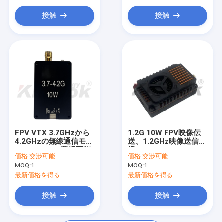
接触
接触
FPV VTX 3.7GHzから
1.2G 10W FPV映像伝
4.2GHzの無線通信モジ
送、1.2GHz映像送信
ュールで32の選択可能
機、VTX VRXレーシン
価格:
交渉可能
価格:
交渉可能
なチャンネルと最大
グドローン映像・音声
MOQ:
1
MOQ:
1
10Wの調整可能な電源
伝送。
レベル
最新価格を得る
最新価格を得る
接触
接触