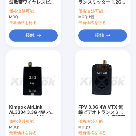
波数帯ワイヤレスビデ
ランスミッター 1.2G
COFDMのビデオ受信機
オトランスミッター
10W LEDチャンネルバ
価格:
交渉可能
価格:
交渉可能
MMCXアンテナコネク
ンド電源指標と調整可
MOQ:
RFのアンテナ
1
MOQ:
1個
タとアルミニウム合金
能なRF電源レベル
ヒートシンクファン
最新価格を得る
最新価格を得る
接触
接触
Kimpok AirLink
FPV 3.3G 4W VTX 無
AL3304 3.3G 4W ハイ
線ビデオトランスミッ
パワー VTX 冷却ファン
タは,スマートな電源調
価格:
交渉可能
価格:
交渉可能
付き
整と冷却扇を搭載し,長
MOQ:
1
MOQ:
1
距離FPVビデオ送信が
可能である.
最新価格を得る
最新価格を得る