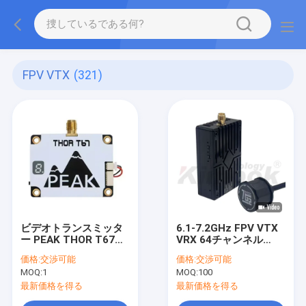
FPV VTX
(321)
ビデオトランスミッタ
6.1-7.2GHz FPV VTX
ー PEAK THOR T67
VRX 64チャンネル
6.1G-7.2G 3W 64チャ
ALV5000AC 6-7G ドロ
価格:
交渉可能
価格:
交渉可能
ンネル 6-7G FPV VTX
ーンビデオ送信機と受
MOQ:
1
MOQ:
100
信機
最新価格を得る
最新価格を得る