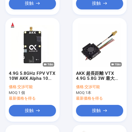
接触
接触
4.9G 5.8GHz FPV VTX
AKK 超長距離 VTX
10W AKK Alpha 10
4.9G 5.8G 3W 最大
80CH 10 ワット ドロー
20km FPV VTX ドロー
価格:
交渉可能
価格:
交渉可能
ンビデオトランスミッ
ンビデオトランスミッ
MOQ:
1 個
MOQ:
1本
ター TBS
ション 80CHs
最新価格を得る
最新価格を得る
接触
接触