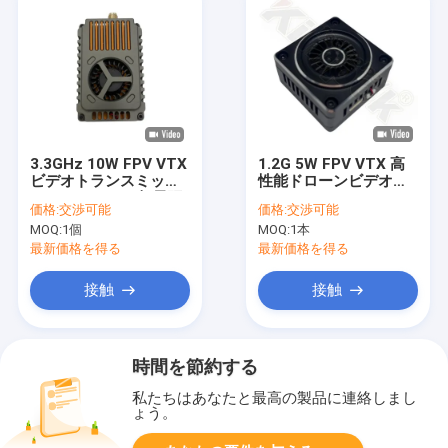
3.3GHz 10W FPV VTX
1.2G 5W FPV VTX 高
ビデオトランスミッタ
性能ドローンビデオト
ー 16CH 40km 超長距
ランスミッター 1.5Ghz
価格:
交渉可能
価格:
交渉可能
離
UAV VTX モジュール
MOQ:
1個
MOQ:
1本
9CH
最新価格を得る
最新価格を得る
接触
接触
時間を節約する
私たちはあなたと最高の製品に連絡しまし
ょう。