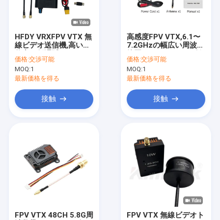
会社案内
品質管理
HFDY VRXFPV VTX 無
高感度FPV VTX,6.1〜
線ビデオ送信機,高い送
7.2GHzの幅広い周波数
お問い合わせ
信力と低遅延で,ドロー
範囲64チャンネルと低
価格:
交渉可能
価格:
交渉可能
ンレースと検査に適し
レイテンシーCVBSア
MOQ:
1
MOQ:
1
ています.
ナログビデオ出力に対
見積依頼
応
最新価格を得る
最新価格を得る
接触
接触
FPV VTX
FPVのビデオ送信機
アナログビデオトランスミッター
IPの網のラジオ
COFDMのビデオ送信機
FPV VTX 48CH 5.8G周
FPV VTX 無線ビデオト