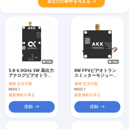
あなたの要件を与える
5.8-6.0GHz 5W 高出力
8W FPVビデオトラン
アナログビデオトラン
スミッターモジュール
スミッター 長距離FPV
4.9-6.0GHz アナログ
価格:
交渉可能
価格:
交渉可能
ドローン用
ドローンアクセサリー
MOQ:
1
MOQ:
1
用
最新価格を得る
最新価格を得る
接触
接触