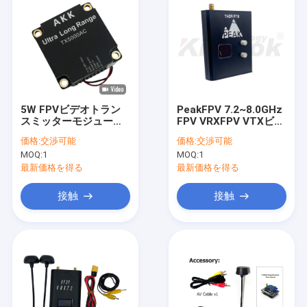
5W FPVビデオトラン
PeakFPV 7.2~8.0GHz
スミッターモジュール
FPV VRXFPV VTXビデ
5.8-6.0GHz アナログ
オトランスミッター,コ
価格:
交渉可能
価格:
交渉可能
ドローンアクセサリー
ンパクトな設計と冷却
MOQ:
1
MOQ:
1
用
システム
最新価格を得る
最新価格を得る
接触
接触
ホーム
製品
企業情報