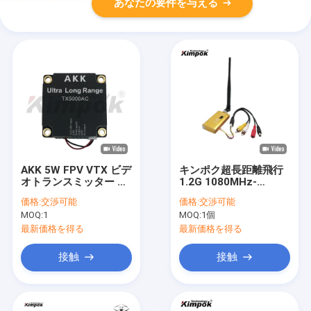
あなたの要件を与える
AKK 5W FPV VTX ビデ
キンポク超長距離飛行
オトランスミッター モ
1.2G 1080MHz-
ジュール 5.8-6.0GHz
1360MHz 1.5W VTX
価格:
交渉可能
価格:
交渉可能
ドローン用アクセサリ
ドローンアクセサリー
MOQ:
1
MOQ:
1個
ーのアナログ
ビデオトランスミッタ
FPV VTX 8CH 画像伝
最新価格を得る
最新価格を得る
送 深?? メイド
接触
接触