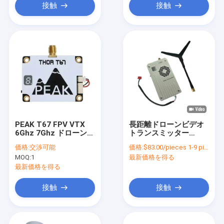
接触
接触
PEAK T67 FPV VTX
長距離ドローンビデオ
6Ghz 7Ghz ドローンビ
トランスミッター
デオトランスミッター
1.2Ghz 5W VTX 60km
価格:
交渉可能
価格:
$83.00/pieces 1-9 pieces
7-36V DC
FPV 安定した性能のた
MOQ:
1
最新価格を得る
めのワイヤレス
最新価格を得る
接触
接触