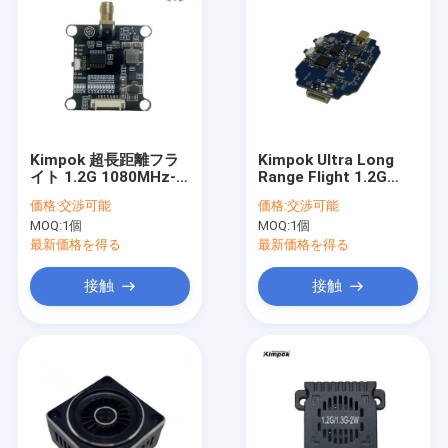
Kimpok 超長距離フラ
Kimpok Ultra Long
イト 1.2G 1080MHz-
Range Flight 1.2G
1360MHz 1.6W VTX
1080MHz-1360MHz
価格:
交渉可能
価格:
交渉可能
ドローンアクセサリー
2W VTX ドローンアク
MOQ:
1個
MOQ:
1個
ビデオトランスミッタ
セサリー ビデオトラン
ー 切り替え可能パワー
スミッター スイッチ可
最新価格を得る
最新価格を得る
25mW/200mW/1600mW
能パワー
FPV VTX 8CH 画像伝
25mW/200mW/1000mW/
接触
接触
送 深セン製
FPV VTX 8CH 画像伝
送 深セン製
ホーム
製品
企業情報