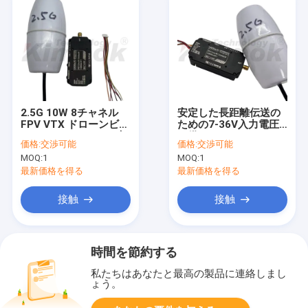
2.5G 10W 8チャネル
安定した長距離伝送の
FPV VTX ドローンビデ
ための7-36V入力電圧
オトランスミッター 安
を備えた2.5G 8チャン
価格:
交渉可能
価格:
交渉可能
定した長距離送信
ネルドローンビデオト
MOQ:
1
MOQ:
1
ランスミッター
最新価格を得る
最新価格を得る
接触
接触
時間を節約する
私たちはあなたと最高の製品に連絡しまし
ょう。