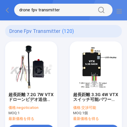
Drone Fpv Transmitter
(120)
超長距離 7.2G 7W VTX
超長距離 3.3G 4W VTX
ドローンビデオ送信機
スイッチ可能パワー
スイッチ可能パワー
2000mW/4000mW
価格:
negotication
価格:
交渉可能
25mW/2500mW/5000mW/7000mW
64CH 画像伝送
MOQ:
1
MOQ:
1個
UAV VTX 64CH 画像伝
送 Shenzhen Kimpok
最新価格を得る
最新価格を得る
製