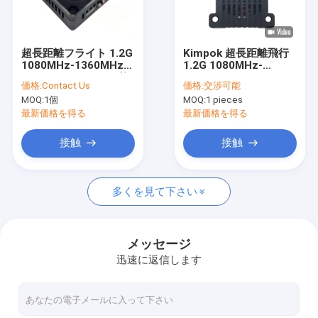
会社案内
品質管理
超長距離フライト 1.2G
Kimpok 超長距離飛行
1080MHz-1360MHz
1.2G 1080MHz-
お問い合わせ
5W VTX スイッチ可能
1360MHz 2W VTX ド
価格:
Contact Us
価格:
交渉可能
パワー
ローンアクセサリー ビ
MOQ:
1個
MOQ:
1 pieces
25mW/5000mW FPV
デオ送信機 切替可能出
見積依頼
VTX 9CH
力 25mW/2000mW
最新価格を得る
最新価格を得る
FPV VTX 8CH 画像伝
送 深セン製
接触
接触
FPV VTX
多くを見て下さい
FPVのビデオ送信機
アナログビデオトランスミッター
メッセージ
迅速に返信します
IPの網のラジオ
COFDMのビデオ送信機