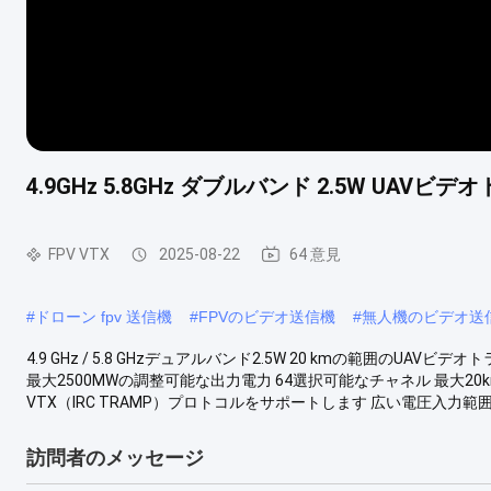
4.9GHz 5.8GHz ダブルバンド 2.5W UAV
FPV VTX
2025-08-22
64 意見
#
ドローン fpv 送信機
#
FPVのビデオ送信機
#
無人機のビデオ送
4.9 GHz / 5.8 GHzデュアルバンド2.5W 20 kmの範囲のUAVビ
最大2500MWの調整可能な出力電力 64選択可能なチャネル 最大2
VTX（IRC TRAMP）プロトコルをサポートします 広い電圧入力範囲（7
訪問者のメッセージ